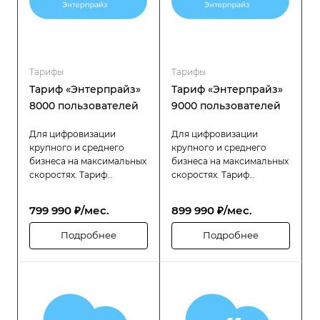
Тарифы
Тарифы
Тариф «Энтерпрайз»
Тариф «Энтерпрайз»
8000 пользователей
9000 пользователей
Для цифровизации
Для цифровизации
крупного и среднего
крупного и среднего
бизнеса на максимальных
бизнеса на максимальных
скоростях. Тариф
скоростях. Тариф
«Битрикс24 Энтерпрайз»
«Битрикс24 Энтерпрайз»
разработан специально
разработан специально
799 990 ₽/мес.
899 990 ₽/мес.
для компаний с большой
для компаний с большой
численностью
численностью
Подробнее
Подробнее
сотрудников (до 8000
сотрудников (до 9000
пользователей), которым
пользователей), которым
требуется высокая
требуется высокая
производительность,
производительность,
надёжность и гибкость в
надёжность и гибкость в
управлении
управлении