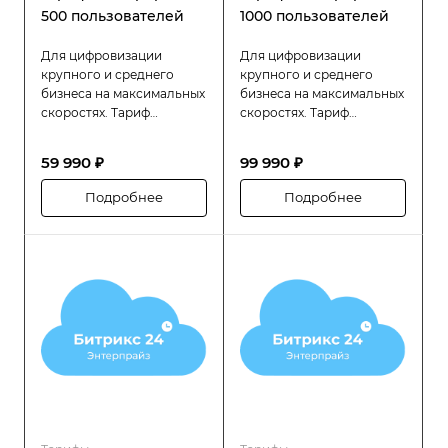
500 пользователей
1000 пользователей
Для цифровизации
Для цифровизации
крупного и среднего
крупного и среднего
бизнеса на максимальных
бизнеса на максимальных
скоростях. Тариф
скоростях. Тариф
«Битрикс24 Энтерпрайз»
«Битрикс24 Энтерпрайз»
разработан специально
разработан специально
59 990 ₽
99 990 ₽
для компаний с большой
для компаний с большой
численностью
численностью
Подробнее
Подробнее
сотрудников (до 500
сотрудников (до 1000
человек), которым
человек), которым
требуется высокая
требуется высокая
производительность,
производительность,
надёжность и гибкость в
надёжность и гибкость в
управлении
управлении
распределённой
распределённой
структурой.
структурой.