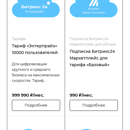
распределённой
распределённой
структурой.
структурой.
Тарифы
Подписка Битрикс24
Маркетплейс для облака
Тариф «Энтерпрайз»
Подписка Битрикс24
10000 пользователей
Маркетплейс для
Для цифровизации
тарифа «Базовый»
крупного и среднего
бизнеса на максимальных
скоростях. Тариф
«Битрикс24 Энтерпрайз»
разработан специально
999 990 ₽/мес.
990 ₽/мес.
для компаний с большой
численностью
Подробнее
Подробнее
сотрудников (до 10000
пользователей), которым
требуется высокая
производительность,