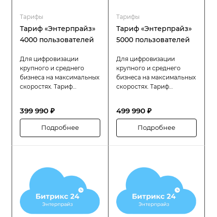
Тарифы
Тарифы
Тариф «Энтерпрайз»
Тариф «Энтерпрайз»
4000 пользователей
5000 пользователей
Для цифровизации
Для цифровизации
крупного и среднего
крупного и среднего
бизнеса на максимальных
бизнеса на максимальных
скоростях. Тариф
скоростях. Тариф
«Битрикс24 Энтерпрайз»
«Битрикс24 Энтерпрайз»
разработан специально
разработан специально
399 990 ₽
499 990 ₽
для компаний с большой
для компаний с большой
численностью
численностью
Подробнее
Подробнее
сотрудников (до 4000
сотрудников (до 5000
пользователей), которым
пользователей), которым
требуется высокая
требуется высокая
производительность,
производительность,
надёжность и гибкость в
надёжность и гибкость в
управлении
управлении
распределённой
распределённой
структурой.
структурой.