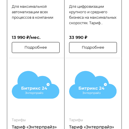
Для максимальной
Для цифровизации
автоматизации всех
крупного и среднего
процессов в компании
бизнеса на максимальных
скоростях. Тариф
«Битрикс24 Энтерпрайз»
разработан специально
13 990 ₽/мес.
33 990 ₽
для компаний с большой
численностью
Подробнее
Подробнее
сотрудников (до 250
человек), которым
требуется высокая
производительность,
надёжность и гибкость в
управлении
распределённой
структурой.
Тарифы
Тарифы
Тариф «Энтерпрайз»
Тариф «Энтерпрайз»