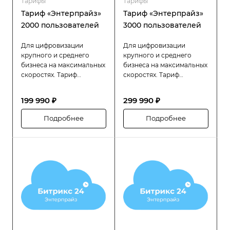
Тарифы
Тарифы
Тариф «Энтерпрайз»
Тариф «Энтерпрайз»
2000 пользователей
3000 пользователей
Для цифровизации
Для цифровизации
крупного и среднего
крупного и среднего
бизнеса на максимальных
бизнеса на максимальных
скоростях. Тариф
скоростях. Тариф
«Битрикс24 Энтерпрайз»
«Битрикс24 Энтерпрайз»
разработан специально
разработан специально
199 990 ₽
299 990 ₽
для компаний с большой
для компаний с большой
численностью
численностью
Подробнее
Подробнее
сотрудников (до 2000
сотрудников (до 3000
человек), которым
человек), которым
требуется высокая
требуется высокая
производительность,
производительность,
надёжность и гибкость в
надёжность и гибкость в
управлении
управлении
распределённой
распределённой
структурой.
структурой.