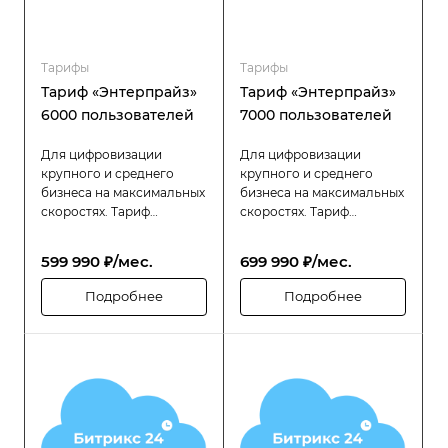
Тарифы
Тарифы
Тариф «Энтерпрайз»
Тариф «Энтерпрайз»
6000 пользователей
7000 пользователей
Для цифровизации
Для цифровизации
крупного и среднего
крупного и среднего
бизнеса на максимальных
бизнеса на максимальных
скоростях. Тариф
скоростях. Тариф
«Битрикс24 Энтерпрайз»
«Битрикс24 Энтерпрайз»
разработан специально
разработан специально
599 990 ₽/мес.
699 990 ₽/мес.
для компаний с большой
для компаний с большой
численностью
численностью
Подробнее
Подробнее
сотрудников (до 6000
сотрудников (до 7000
пользователей), которым
пользователей), которым
требуется высокая
требуется высокая
производительность,
производительность,
надёжность и гибкость в
надёжность и гибкость в
управлении
управлении
распределённой
распределённой
структурой.
структурой.