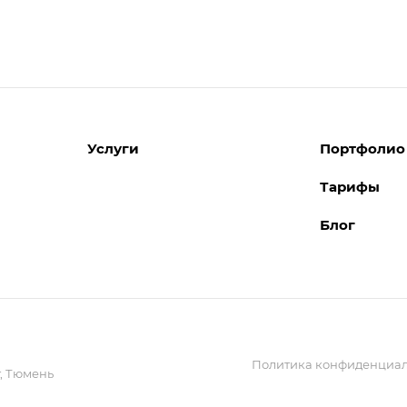
Услуги
Портфолио
Тарифы
Разработка сайтов
Блог
Поддержка сайтов
Поддержка Битрикс24
Перенос сайтов
Внедрение системы управления
взаимоотношениями с клиентами
(CRM)
Политика конфиденциал
Обслуживание сайтов
,
Тюмень
Реклама и продвижение