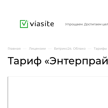
Упрощаем. Достигаем цел
—
—
—
Главная
Лицензии
Битрикс24. Облако
Тарифы
Тариф «Энтерпрай