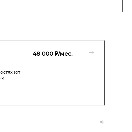
48 000 ₽/мес.
остях (от
24: