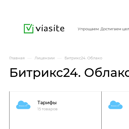
Упрощаем. Достигаем цел
—
—
Главная
Лицензии
Битрикс24. Облако
Битрикс24. Облак
Тарифы
15 товаров