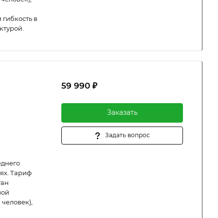
 гибкость в
ктурой.
59 990 ₽
Заказать
Задать вопрос
еднего
ях. Тариф
тан
шой
 человек),