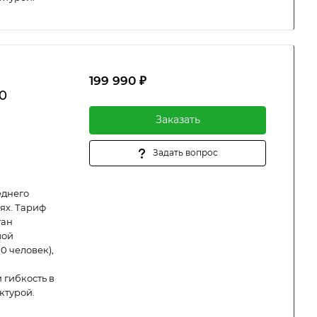
199 990 ₽
0
Заказать
Задать вопрос
еднего
ях. Тариф
тан
шой
0 человек),
 гибкость в
ктурой.