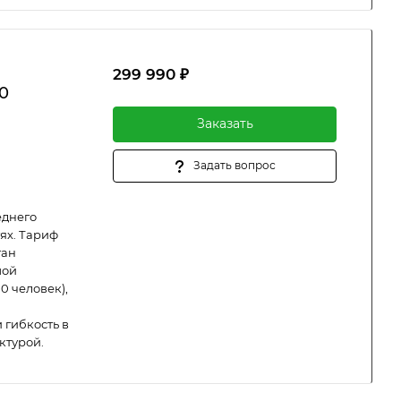
299 990 ₽
0
Заказать
Задать вопрос
еднего
ях. Тариф
тан
шой
0 человек),
 гибкость в
ктурой.