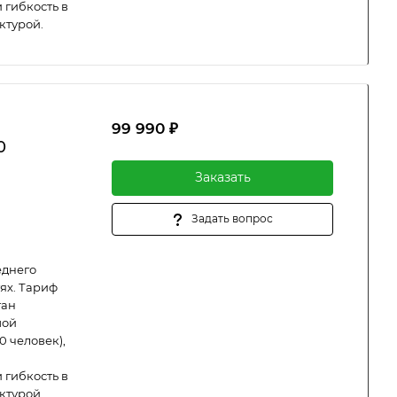
 гибкость в
ктурой.
99 990 ₽
0
Заказать
Задать вопрос
еднего
ях. Тариф
тан
шой
0 человек),
 гибкость в
ктурой.