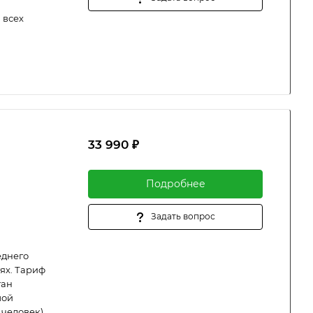
 всех
33 990 ₽
Подробнее
Задать вопрос
еднего
ях. Тариф
тан
шой
 человек),