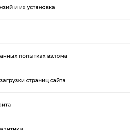
зий и их установка
анных попытках взлома
загрузки страниц сайта
айта
налитики