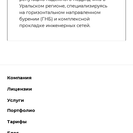
Уральском регионе, специализируясь
на горизонтальном направленном
бурении (ГНБ) и комплексной
прокладке инженерных сетей.
Компания
Лицензии
О компании
Команда
Услуги
Интернет-магазины
Партнеры
Корпоративные сайты
Портфолио
Разработка сайтов
Отзывы
Отраслевые сайты
Поддержка сайтов
Тарифы
Вакансии
Лицензии 1С-Битрикс
Поддержка Битрикс24
Акции
Блог