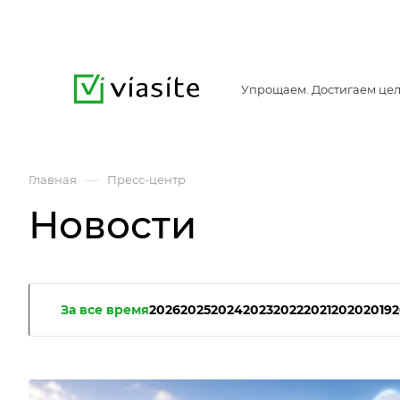
Упрощаем. Достигаем цел
—
Главная
Пресс-центр
Новости
За все время
2026
2025
2024
2023
2022
2021
2020
2019
2