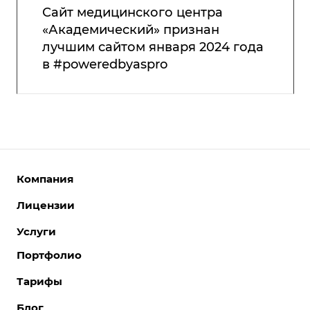
Сайт медицинского центра
«Академический» признан
лучшим сайтом января 2024 года
в #poweredbyaspro
Компания
Лицензии
О компании
Команда
Услуги
Интернет-магазины
Партнеры
Корпоративные сайты
Портфолио
Разработка сайтов
Отзывы
Отраслевые сайты
Поддержка сайтов
Тарифы
Вакансии
Лицензии 1С-Битрикс
Поддержка Битрикс24
Акции
Блог
Битрикс24. Облако