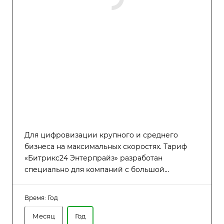
Для цифровизации крупного и среднего
бизнеса на максимальных скоростях. Тариф
«Битрикс24 Энтерпрайз» разработан
специально для компаний с большой
численностью сотрудников (до 9000
пользователей), которым требуется высокая
Время:
Год
производительность, надёжность и гибкость в
управлении распределённой структурой.
Месяц
Год