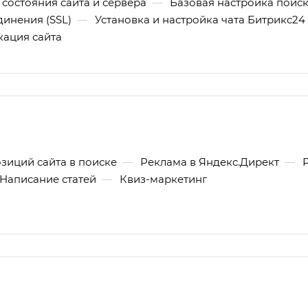
состояния сайта и сервера
—
Базовая настройка поис
инения (SSL)
—
Установка и настройка чата Битрикс24
кация сайта
зиций сайта в поиске
—
Реклама в Яндекс.Директ
—
Написание статей
—
Квиз-маркетинг