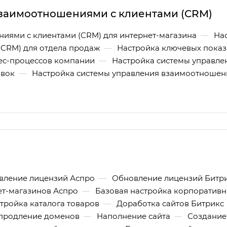
заимоотношениями с клиентами (CRM)
иями с клиентами (CRM) для интернет-магазина
—
На
(CRM) для отдела продаж
—
Настройка ключевых показ
ес-процессов компании
—
Настройка системы управл
явок
—
Настройка системы управления взаимоотношен
вление лицензий Аспро
—
Обновление лицензий Битр
ет-магазинов Аспро
—
Базовая настройка корпоративн
тройка каталога товаров
—
Доработка сайтов Битрикс
/продление доменов
—
Наполнение сайта
—
Создание