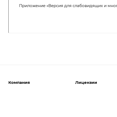
Приложение «Версия для слабовидящих и мног
Компания
Лицензии
О компании
Интернет-магазины
Команда
Корпоративные сайты
Партнеры
Отраслевые сайты