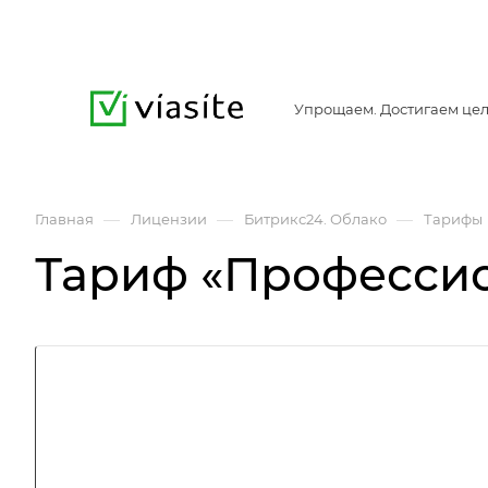
Упрощаем. Достигаем цел
—
—
—
Главная
Лицензии
Битрикс24. Облако
Тарифы
Тариф «Професси