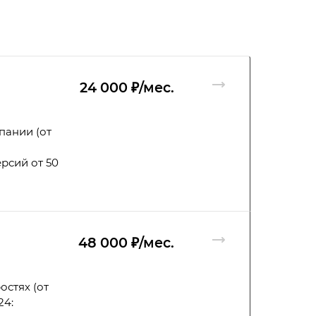
24 000 ₽/мес.
пании (от
рсий от 50
48 000 ₽/мес.
остях (от
24: