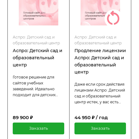
Аспро: Детский сад и
Аспро: Детский сад и
образовательный центр
образовательный центр
Аспро: Детский сад и
Продление лицензии
образовательный
Аспро: Детский сад и
центр
образовательный
центр
Готовое решение для
сайтов учебных
Даже если срок действия
заведений. Идеально
лицензии Аспро: Детский
подходит для детских
сад и образовательный
садов, центров развития,
центр истек, у вас есть
творческих и спортивных
возможность продлить её
секций. Сайт создан с
всего за половину
89 900 ₽
44 950 ₽ / год
учетом особенностей
стоимости оригинальной
образовательной сферы:
цены. Пока лицензия
Заказать
Заказать
продуманная структура,
активна, вы продолжаете
удобный функционал и
пользоваться всеми