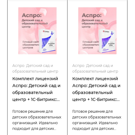
адаптированный контент.
преимуществами:
регулярными
обновлениями и
технической поддержкой.
Аспро: Детский сад и
Аспро: Детский сад и
образовательный центр
образовательный центр
Комплект лицензий
Комплект лицензий
Аспро: Детский сад и
Аспро: Детский сад и
образовательный
образовательный
центр + 1С-Битрикс:
центр + 1С-Битрикс:
Старт
Стандарт
Готовое решение для
Готовое решение для
детских образовательных
детских образовательных
организаций. Идеально
организаций. Идеально
подходит для детских
подходит для детских
садов, центров развития,
садов, центров развития,