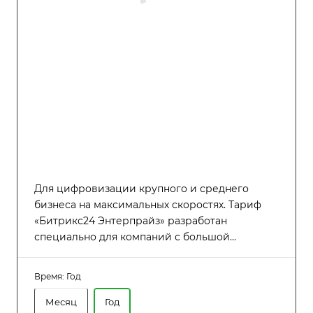
Для цифровизации крупного и среднего
бизнеса на максимальных скоростях. Тариф
«Битрикс24 Энтерпрайз» разработан
специально для компаний с большой
численностью сотрудников (до 6000
пользователей), которым требуется высокая
Время:
Год
производительность, надёжность и гибкость в
управлении распределённой структурой.
Месяц
Год