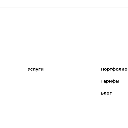
Услуги
Портфолио
Тарифы
Разработка сайтов
Блог
Поддержка сайтов
Поддержка Битрикс24
Перенос сайтов
Внедрение системы управления
взаимоотношениями с клиентами