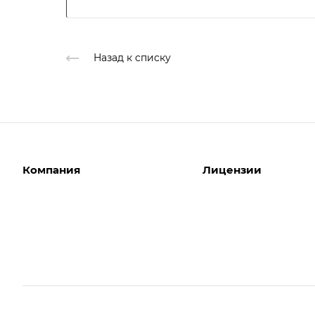
Назад к списку
Компания
Лицензии
О компании
Интернет-магазины
Команда
Корпоративные сайты
Партнеры
Отраслевые сайты
Отзывы
Лицензии 1С-Битрикс
Вакансии
Битрикс24. Облако
Акции
Битрикс24. Коробка