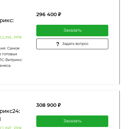
296 400 ₽
рикс:
Заказать
CLINE_PP#
Задать вопрос
ия. Самое
 готовых
1С-Битрикс:
знеса.
308 900 ₽
рикс24:
M
Заказать
CLINE_PP#