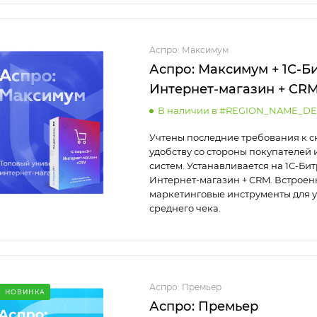
Аспро: Максимум
Аспро: Максимум + 1С-Б
Интернет-магазин + CR
В наличии в #REGION_NAME_DE
Учтены последние требования к с
удобству со стороны покупателей 
систем. Устанавливается на 1С-Бит
Интернет-магазин + CRM. Встрое
маркетинговые инструменты для 
среднего чека.
Аспро: Премьер
НОВИНКА
Аспро: Премьер