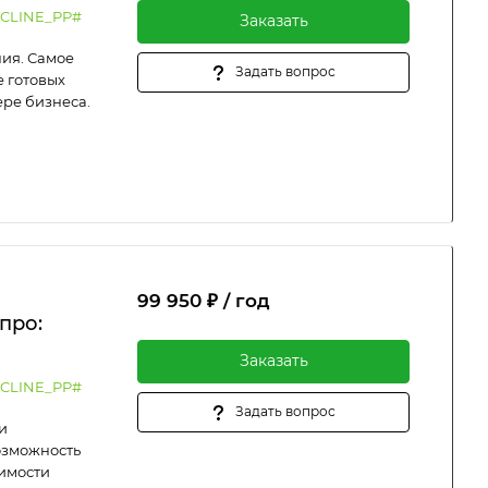
CLINE_PP#
Заказать
ия. Самое
Задать вопрос
 готовых
ере бизнеса.
99 950 ₽ / год
про:
Заказать
CLINE_PP#
Задать вопрос
и
возможность
оимости