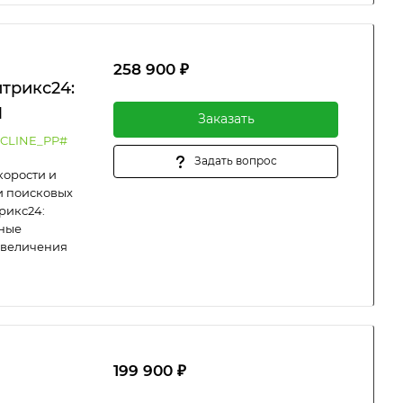
258 900 ₽
итрикс24:
M
Заказать
CLINE_PP#
Задать вопрос
корости и
и поисковых
рикс24:
нные
увеличения
199 900 ₽