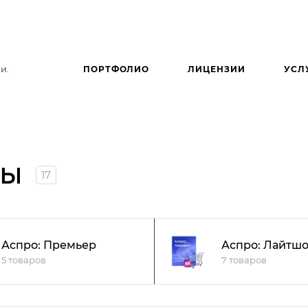
и.
ПОРТФОЛИО
ЛИЦЕНЗИИ
УСЛ
ны
17
Аспро: Премьер
Аспро: Лайтш
5 товаров
7 товаров