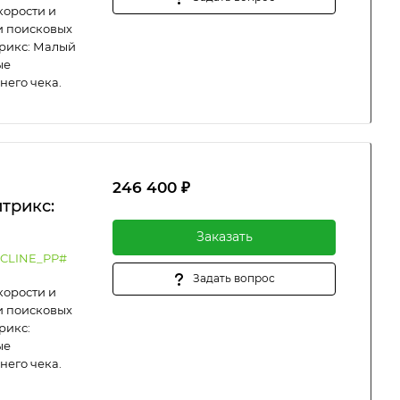
корости и
и поисковых
трикс: Малый
ые
него чека.
246 400 ₽
трикс:
Заказать
CLINE_PP#
Задать вопрос
корости и
и поисковых
рикс:
ые
него чека.