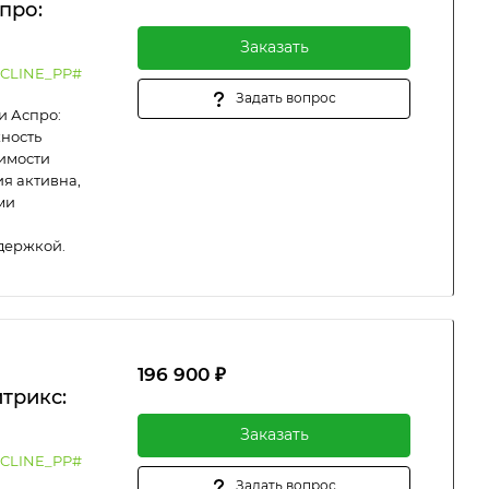
про:
Заказать
CLINE_PP#
Задать вопрос
и Аспро:
жность
оимости
я активна,
ми
держкой.
196 900 ₽
трикс:
Заказать
CLINE_PP#
Задать вопрос