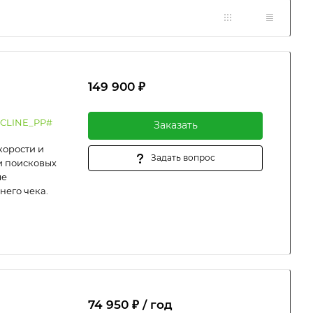
149 900 ₽
CLINE_PP#
Заказать
корости и
Задать вопрос
и поисковых
ые
него чека.
74 950 ₽ / год