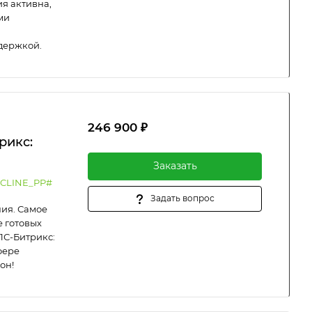
я активна,
ми
держкой.
246 900 ₽
рикс:
Заказать
CLINE_PP#
Задать вопрос
ия. Самое
 готовых
1С-Битрикс:
фере
он!