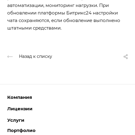
автоматизации, мониторинг нагрузки. При
обновлении платформы Битрикс24 настройки
чата сохраняются, если обновление выполнено
штатными средствами.
Назад к списку
Компания
Лицензии
О компании
Команда
Услуги
Интернет-магазины
Партнеры
Корпоративные сайты
Портфолио
Разработка сайтов
Отзывы