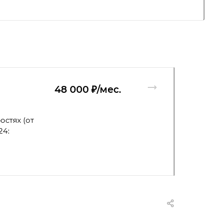
48 000 ₽/мес.
остях (от
24: