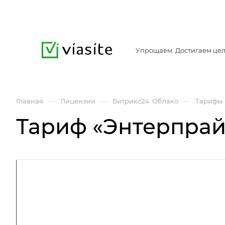
Упрощаем. Достигаем цел
—
—
—
Главная
Лицензии
Битрикс24. Облако
Тарифы
Тариф «Энтерпрай