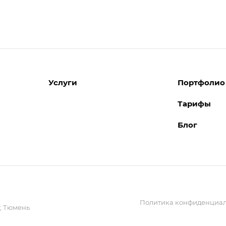
Услуги
Портфолио
Тарифы
Разработка сайтов
Блог
Поддержка сайтов
Поддержка Битрикс24
Перенос сайтов
Внедрение системы управления
взаимоотношениями с клиентами
(CRM)
Политика конфиденциал
Обслуживание сайтов
,
Тюмень
Реклама и продвижение