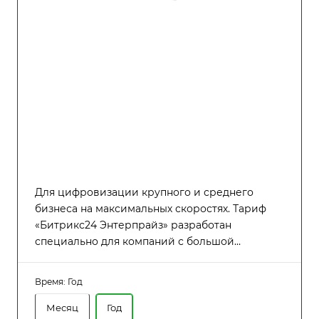
Для цифровизации крупного и среднего
бизнеса на максимальных скоростях. Тариф
«Битрикс24 Энтерпрайз» разработан
специально для компаний с большой
численностью сотрудников (до 7000
пользователей), которым требуется высокая
Время:
Год
производительность, надёжность и гибкость в
управлении распределённой структурой.
Месяц
Год