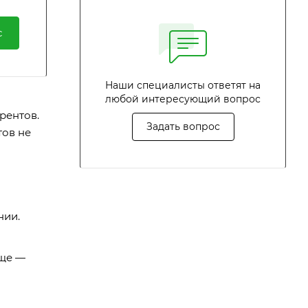
с
Наши специалисты ответят на
любой интересующий вопрос
рентов.
Задать вопрос
тов не
нии.
още —