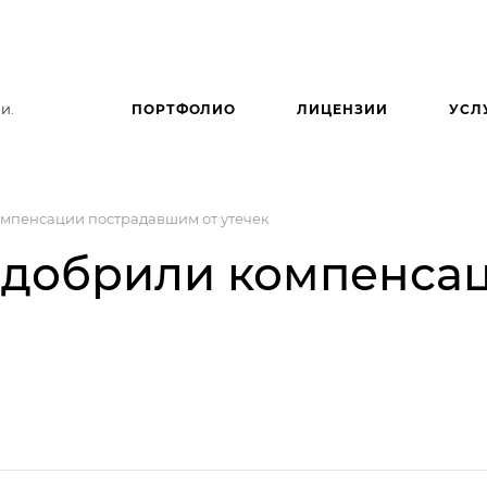
и.
ПОРТФОЛИО
ЛИЦЕНЗИИ
УСЛ
омпенсации пострадавшим от утечек
 одобрили компенса