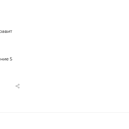
равит
ние 5