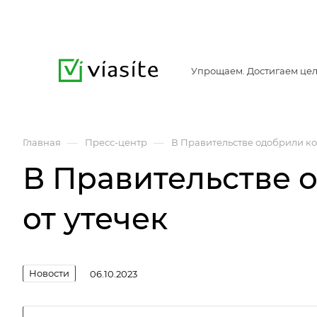
Упрощаем. Достигаем цел
—
—
Главная
Пресс-центр
В Правительстве одобрили к
В Правительстве
от утечек
Новости
06.10.2023