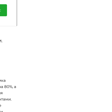
с
.
ика
а 80%, а
ия
нтами.
е
ти