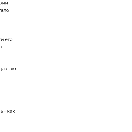
 они
тало
и его
т
едлагаю
ь - как