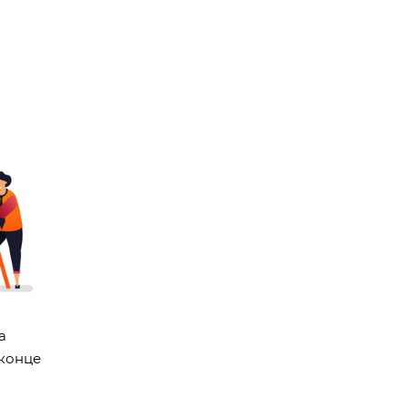
а
 конце