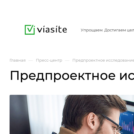
Упрощаем. Достигаем цел
—
—
Главная
Пресс-центр
Предпроектное исследовани
Предпроектное и