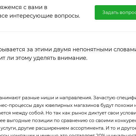
вяжемся с вами в
Задать вопро
все интересующие вопросы.
скрывается за этими двумя непонятными словами
ит ли этому уделять внимание.
занимают разные ниши и направления. Зачастую специф
нес-процессы двух ювелирных магазинов будут похожи н
тся между собой. Но так как рынок диктует свои услов
лее выгодные позиции по сравнению со своими конкуре
услуги, другие расширением ассортимента. И то и друго
ссы компании и именно это составляет 20% уникальнос