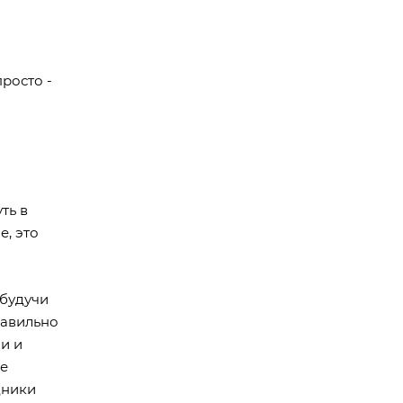
росто -
ть в
е, это
 будучи
равильно
ии и
не
дники