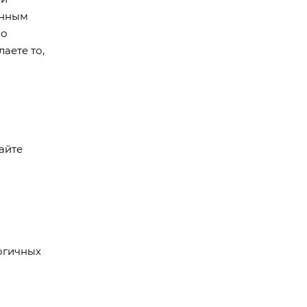
анным
но
аете то,
айте
логичных