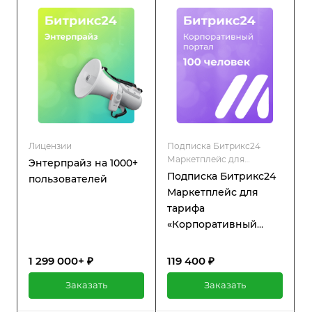
функциям платформы, а
также регулярную
техническую поддержку и
обновления.
Лицензии
Подписка Битрикс24
Маркетплейс для
Энтерпрайз на 1000+
коробочной версии
Подписка Битрикс24
пользователей
Маркетплейс для
тарифа
«Корпоративный
портал» 100
пользователей
1 299 000+ ₽
119 400 ₽
Заказать
Заказать