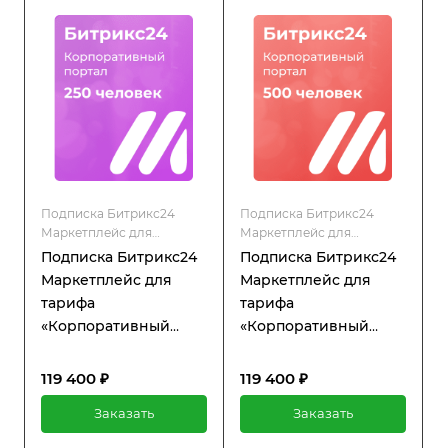
Подписка Битрикс24
Подписка Битрикс24
Маркетплейс для
Маркетплейс для
коробочной версии
коробочной версии
Подписка Битрикс24
Подписка Битрикс24
Маркетплейс для
Маркетплейс для
тарифа
тарифа
«Корпоративный
«Корпоративный
портал» 250
портал» 500
пользователей
пользователей
119 400 ₽
119 400 ₽
Заказать
Заказать