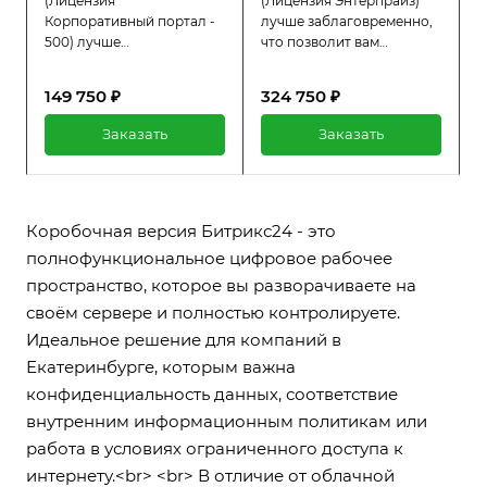
(Лицензия
(Лицензия Энтерпрайз)
Корпоративный портал -
лучше заблаговременно,
500) лучше
что позволит вам
заблаговременно, что
избежать простоев в
позволит вам избежать
работе системы. При
149 750 ₽
324 750 ₽
простоев в работе
активной лицензии вы
системы. При активной
получаете полный доступ
Заказать
Заказать
лицензии вы получаете
ко всем функциям
полный доступ ко всем
платформы, а также
функциям платформы, а
регулярную техническую
также регулярную
поддержку и обновления.
техническую поддержку и
Коробочная версия Битрикс24 - это
обновления.
полнофункциональное цифровое рабочее
пространство, которое вы разворачиваете на
своём сервере и полностью контролируете.
Идеальное решение для компаний в
Екатеринбурге, которым важна
конфиденциальность данных, соответствие
внутренним информационным политикам или
работа в условиях ограниченного доступа к
интернету.<br> <br> В отличие от облачной