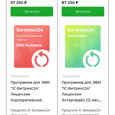
57 250 ₽
87 250 ₽
простоев в работе
простоев в работе
системы. При активной
системы. При активной
Заказать
Заказать
лицензии вы получаете
лицензии вы получаете
полный доступ ко всем
полный доступ ко всем
функциям платформы, а
функциям платформы, а
также регулярную
также регулярную
техническую поддержку и
техническую поддержку и
обновления.
обновления.
Продления
Продления
Программа для ЭВМ
Программа для ЭВМ
"1С-Битрикс24".
"1С-Битрикс24".
Лицензия
Лицензия
Корпоративный
Энтерпрайз (12 мес.,
портал - 500 (12 мес.,
продление)
Продлить 1С-Битрикс24
Продлить 1С-Битрикс24
продление)