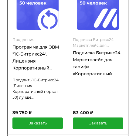
Продления
Подписка Битрикс24
Маркетплейс для
Программа для ЭВМ
коробочной версии
Подписка Битрикс24
"1С-Битрикс24".
Маркетплейс для
Лицензия
тарифа
Корпоративный
«Корпоративный
портал - 50 (12 мес.,
Продлить 1С-Битрикс24
портал»
продление)
(Лицензия
Корпоративный портал -
50) лучше
заблаговременно, что
позволит вам избежать
39 750 ₽
83 400 ₽
простоев в работе
системы. При активной
Заказать
Заказать
лицензии вы получаете
полный доступ ко всем