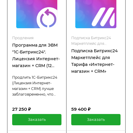
Продления
Подписка Битрикс24
Маркетплейс для
Программа для ЭВМ
коробочной версии
Подписка Битрикс24
"1С-Битрикс24".
Маркетплейс для
Лицензия Интернет-
Тарифа «Интернет-
магазин + CRM (12
магазин + CRM»
мес., продление)
Продлить 1С-Битрикс24
(Лицензия Интернет-
магазин + CRM) лучше
заблаговременно, что
позволит вам избежать
простоев в работе
27 250 ₽
59 400 ₽
системы. При активной
лицензии вы получаете
Заказать
Заказать
полный доступ ко всем
функциям платформы, а