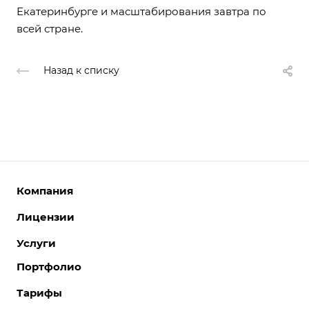
Екатеринбурге и масштабирования завтра по
всей стране.
Назад к списку
Компания
Лицензии
О компании
Команда
Услуги
Интернет-магазины
Партнеры
Корпоративные сайты
Портфолио
Разработка сайтов
Отзывы
Отраслевые сайты
Поддержка сайтов
Тарифы
Вакансии
Лицензии 1С-Битрикс
Поддержка Битрикс24