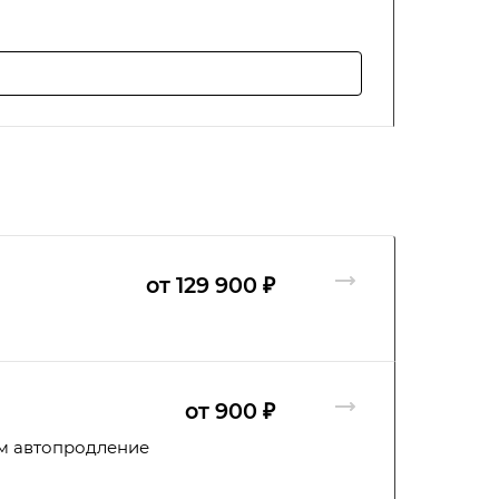
1 775 ₽ 
от 129 900 ₽
от 900 ₽
им автопродление