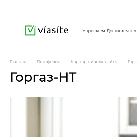
Упрощаем. Достигаем цел
—
—
—
Главная
Портфолио
Корпоративные сайты
Горг
Горгаз-НТ