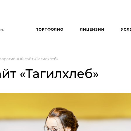
и.
ПОРТФОЛИО
ЛИЦЕНЗИИ
УСЛ
поративный сайт «Тагилхлеб»
йт «Тагилхлеб»