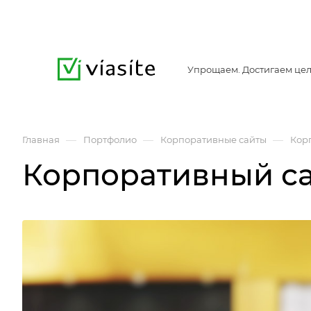
Упрощаем. Достигаем цел
—
—
—
Главная
Портфолио
Корпоративные сайты
Кор
Корпоративный са