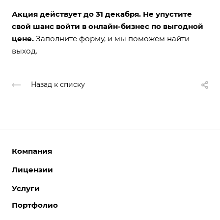
Акция действует до 31 декабря. Не упустите
свой шанс войти в онлайн-бизнес по выгодной
цене.
Заполните форму, и мы поможем найти
выход.
Назад к списку
Компания
Лицензии
О компании
Команда
Услуги
Интернет-магазины
Партнеры
Корпоративные сайты
Портфолио
Разработка сайтов
Отзывы
Отраслевые сайты