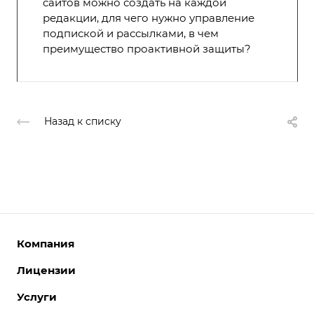
сайтов можно создать на каждой
редакции, для чего нужно управление
подпиской и рассылками, в чем
преимущество проактивной защиты?
Назад к списку
Компания
Лицензии
О компании
Команда
Услуги
Интернет-магазины
Партнеры