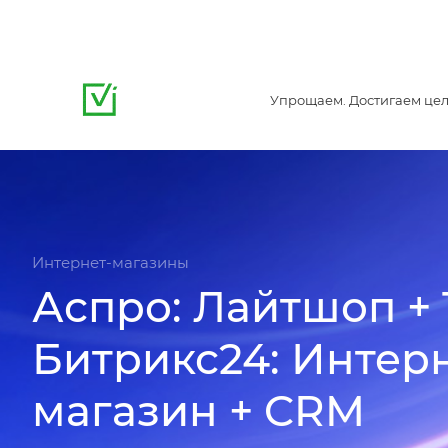
Упрощаем. Достигаем цел
Интернет-магазины
Аспро: Лайтшоп + 
Битрикс24: Интерн
магазин + CRM