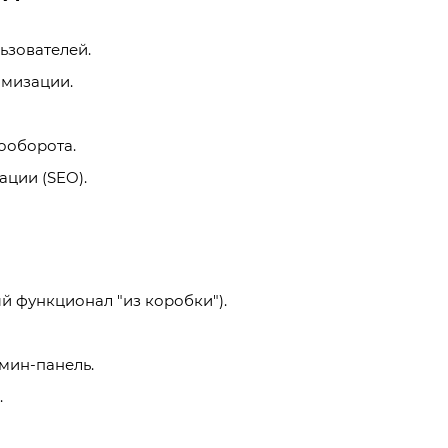
ьзователей.
имизации.
ооборота.
ции (SEO).
й функционал "из коробки").
мин-панель.
.