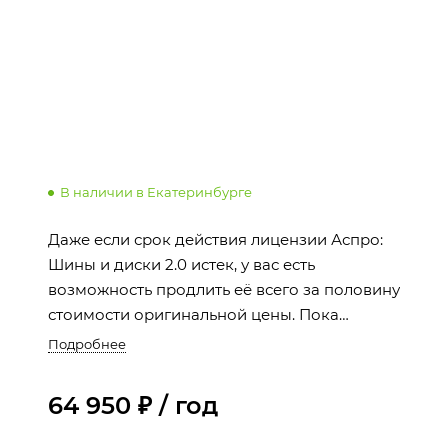
В наличии в Екатеринбурге
Даже если срок действия лицензии Аспро:
Шины и диски 2.0 истек, у вас есть
возможность продлить её всего за половину
стоимости оригинальной цены. Пока
лицензия активна, вы продолжаете
Подробнее
пользоваться всеми преимуществами:
регулярными обновлениями и технической
64 950 ₽ / год
поддержкой.