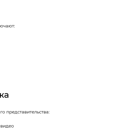
ючают:
жа
о представительства:
 видео