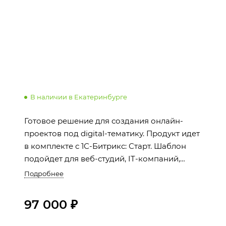
В наличии в Екатеринбурге
Готовое решение для создания онлайн-
проектов под digital-тематику. Продукт идет
в комплекте с 1С-Битрикс: Старт. Шаблон
подойдет для веб-студий, IT-компаний,
SMM-агентств, интеграторов и мобильных
Подробнее
разработчиков.
97 000 ₽