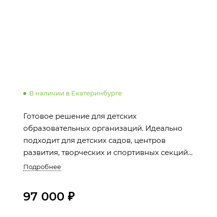
В наличии в Екатеринбурге
Готовое решение для детских
образовательных организаций. Идеально
подходит для детских садов, центров
развития, творческих и спортивных секций.
Сайт создан с учетом особенностей
Подробнее
образовательной сферы и идет в комплекте
с 1С-Битрикс: Старт.
97 000 ₽