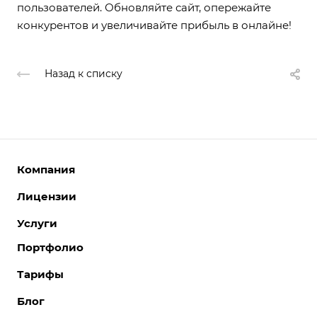
пользователей. Обновляйте сайт, опережайте
конкурентов и увеличивайте прибыль в онлайне!
Назад к списку
Компания
Лицензии
О компании
Команда
Услуги
Интернет-магазины
Партнеры
Корпоративные сайты
Портфолио
Разработка сайтов
Отзывы
Отраслевые сайты
Поддержка сайтов
Тарифы
Вакансии
Лицензии 1С-Битрикс
Поддержка Битрикс24
Акции
Блог
Битрикс24. Облако
Перенос сайтов
Новости