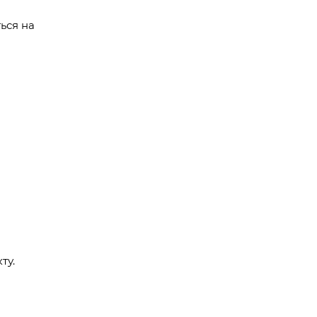
ься на
ту.