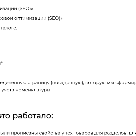
изации (SEO)»
ковой оптимизации (SEO)»
талоге.
м*
ределенную страницу (посадочную), которую мы сформи
 учета номенклатуры.
то работало:
ыли прописаны свойства у тех товаров для разделов, дл