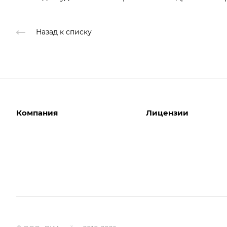
Назад к списку
Компания
Лицензии
О компании
Интернет-магазины
Команда
Корпоративные сайты
Партнеры
Отраслевые сайты
Отзывы
Лицензии 1С-Битрикс
Вакансии
Битрикс24. Облако
Акции
Битрикс24. Коробка