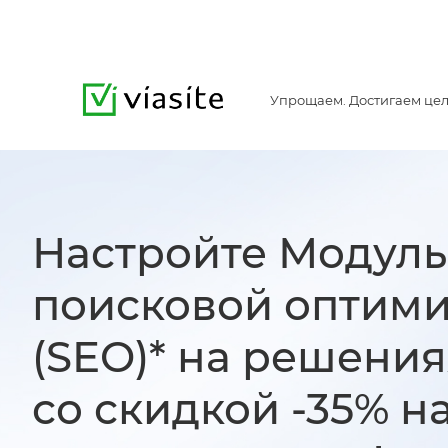
Упрощаем. Достигаем цел
Настройте Модуль
поисковой оптим
(SEO)* на решени
со скидкой -35% н