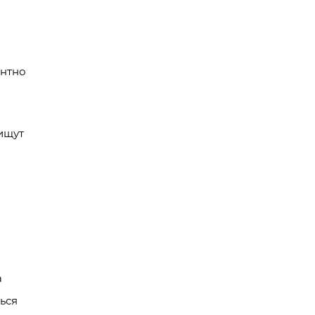
антно
ищут
а
ься