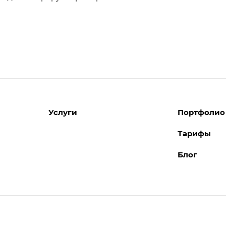
Услуги
Портфолио
Тарифы
Разработка сайтов
Блог
Поддержка сайтов
Поддержка Битрикс24
Перенос сайтов
Внедрение системы управления
взаимоотношениями с клиентами
(CRM)