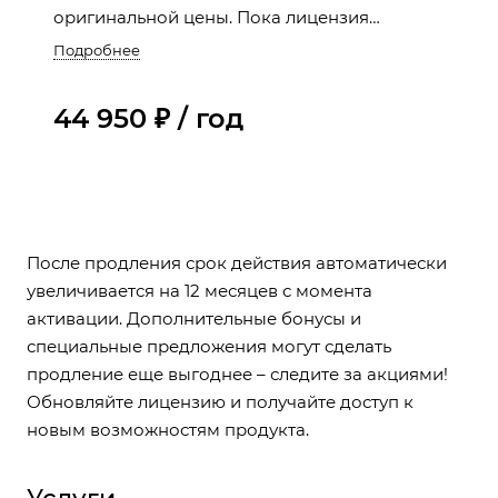
оригинальной цены. Пока лицензия
активна, вы продолжаете пользоваться
Подробнее
всеми преимуществами: регулярными
обновлениями и технической поддержкой.
44 950 ₽ / год
После продления срок действия автоматически
увеличивается на 12 месяцев с момента
активации. Дополнительные бонусы и
специальные предложения могут сделать
продление еще выгоднее – следите за акциями!
Обновляйте лицензию и получайте доступ к
новым возможностям продукта.