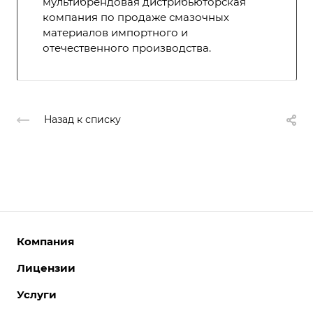
мультибрендовая дистрибьюторская
компания по продаже смазочных
материалов импортного и
отечественного производства.
Назад к списку
Компания
Лицензии
О компании
Команда
Услуги
Интернет-магазины
Партнеры