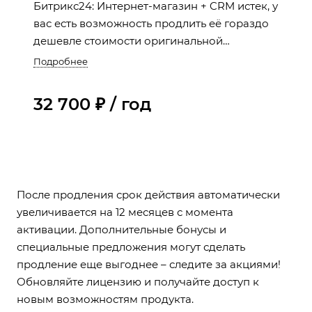
Битрикс24: Интернет-магазин + CRM истек, у
вас есть возможность продлить её гораздо
дешевле стоимости оригинальной
лицензии. Пока лицензия активна, вы
Подробнее
продолжаете пользоваться всеми
преимуществами: регулярными
32 700 ₽ / год
обновлениями и технической поддержкой.
После продления срок действия автоматически
увеличивается на 12 месяцев с момента
активации. Дополнительные бонусы и
специальные предложения могут сделать
продление еще выгоднее – следите за акциями!
Обновляйте лицензию и получайте доступ к
новым возможностям продукта.