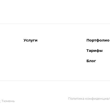
Услуги
Портфолио
Тарифы
Разработка сайтов
Блог
Поддержка сайтов
Поддержка Битрикс24
Перенос сайтов
Внедрение системы управления
взаимоотношениями с клиентами
(CRM)
Политика конфиденциал
Обслуживание сайтов
,
Тюмень
Реклама и продвижение