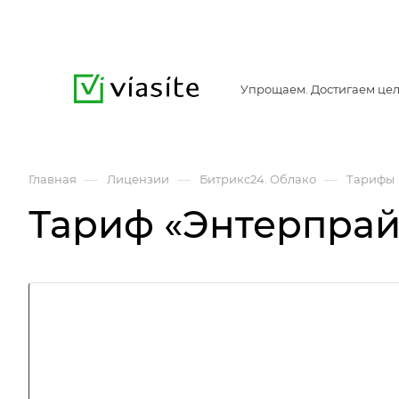
Упрощаем. Достигаем цел
—
—
—
Главная
Лицензии
Битрикс24. Облако
Тарифы
Тариф «Энтерпрай