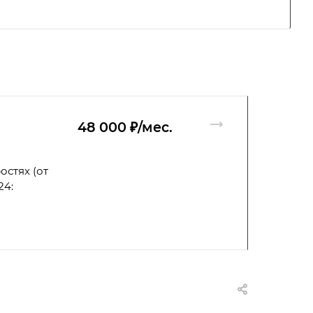
48 000 ₽/мес.
остях (от
24: